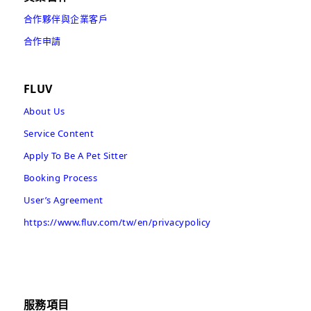
合作夥伴與企業客戶
合作申請
FLUV
About Us
Service Content
Apply To Be A Pet Sitter
Booking Process
User’s Agreement
https://www.fluv.com/tw/en/privacypolicy
服務項目