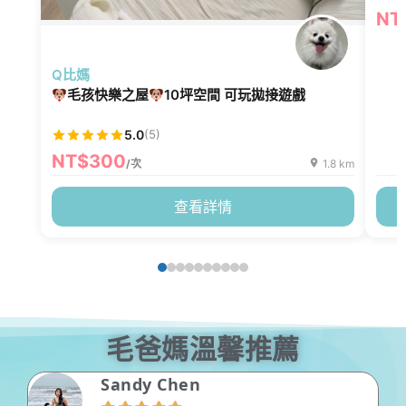
NT
Q比媽
毛孩快樂之屋
10坪空間 可玩拋接遊戲
5.0
(5)
NT$300
/次
1.8 km
查看詳情
毛爸媽溫馨推薦
Morris Lee