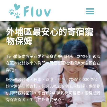
外埔區最安心的寄宿寵
物保姆
毛小愛提供專業有愛的家庭式寄宿服務，寵物不用被關
在寵物旅館狹小的房間，而是在寵物保姆家大空間自在
奔跑。
服務遍及台灣、日本、香港，平台上超過10,000位保
姆皆通過認證審核，超過330,236 個五星好評，保姆提
供即時照片回報，平台有24H攝影機可租借，服務期間
有保險保障，出門在外也能安心。