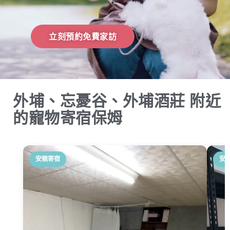
立刻預約免費家訪
外埔、忘憂谷、外埔酒莊 附近
的寵物寄宿保姆
安親寄宿
安