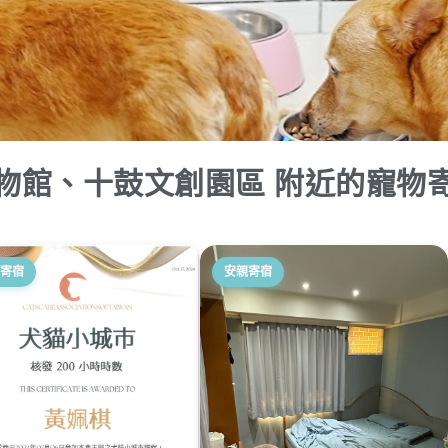
物館、十鼓文創園區 附近的寵物
寄宿
安親寄宿