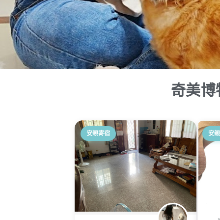
奇美博
安親寄宿
安親