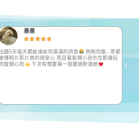
墨墨





出國5天每天都能接收到滿滿的訊息
狗狗吃飯...等都
我們
會傳照片影片真的很安心 而且看家裡小孩也在那邊玩
寵物
的蠻開心的
下次有需要第一首選絕對是她
年才
到棒
服務
常常
們家
想到
棒