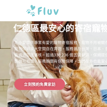
仁德區最安心的寄宿寵
毛小愛提供專業有愛的寵物寄宿服務，寵物不用被關
寵物保姆家大空間自在奔跑。服務遍及台灣、日本、香港
皆通過認證審核，超過330,236 個五星好評，保姆
影機可租借，服務期間有保險保障，出門在外也能安
立刻預約免費家訪