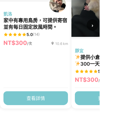
凱洛
家中有專用鳥房，可提供寄宿
›
並有每日固定放風時間。
5.0
(14)
NT$300
/次
10.6 km
靜宜
提供小倉鼠安親寄宿
300一天
）
5.0
(2)
NT$300
/次
1
查看詳情
查看詳情