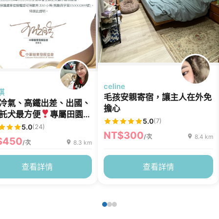
celine
棋
毛孩安親寄宿，讓主人在外免
冷氣、高鐵出差、出國、
擔心
託犬最方便
專屬田園，
5.0
(7)
所超安心。安親住宿不用
5.0
(24)
NT$300
小包。
/次
8.4 km
$450
/次
8.3 km
查看詳情
查看詳情