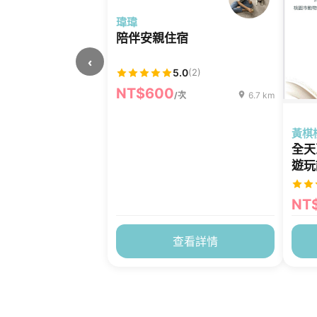
瑋瑋
陪伴安親住宿
‹
5.0
(2)
NT$600
/次
6.7 km
黃棋
全天
遊玩
上廁
大包
NT
查看詳情