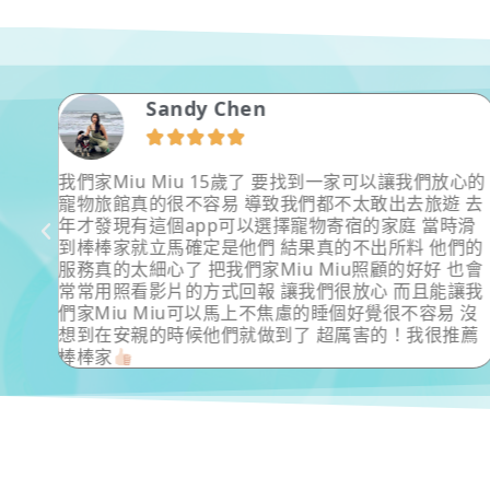
Sandy Chen





.等都
我們家Miu Miu 15歲了 要找到一家可以讓我們放心的
邊玩
寵物旅館真的很不容易 導致我們都不太敢出去旅遊 去
年才發現有這個app可以選擇寵物寄宿的家庭 當時滑
到棒棒家就立馬確定是他們 結果真的不出所料 他們的
服務真的太細心了 把我們家Miu Miu照顧的好好 也會
常常用照看影片的方式回報 讓我們很放心 而且能讓我
們家Miu Miu可以馬上不焦慮的睡個好覺很不容易 沒
想到在安親的時候他們就做到了 超厲害的！我很推薦
棒棒家