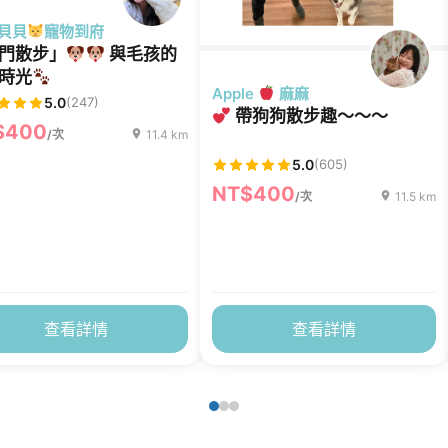
“貝貝
寵物到府
門散步」
與毛孩的
時光
Apple
麻麻
5.0
(247)
帶狗狗散步趣～～～
$400
/次
11.4 km
5.0
(605)
NT$400
/次
11.5 km
查看詳情
查看詳情