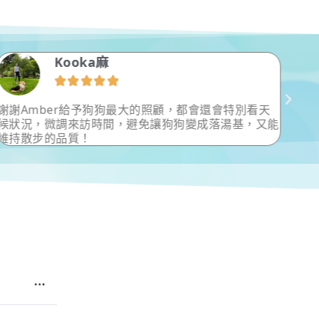
Aletta Wu





顧，都會還會特別看天
事發突然，太臨時了，但還是非常用
狗狗變成落湯基，又能
到公園散步玩球，看牠真的很開心，
細心的回報，下次有需要在麻煩你唷