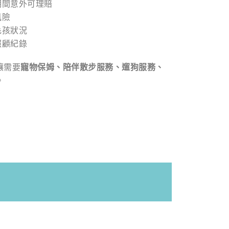
期間意外可理賠
風險
毛孩狀況
照顧紀錄
讓需要
寵物保姆、陪伴散步服務、遛狗服務、
。