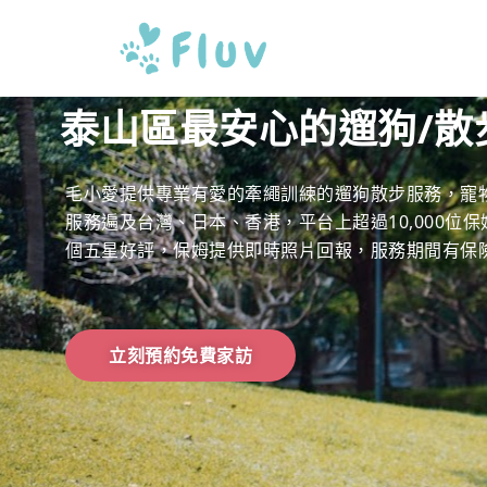
泰山區最安心的遛狗/散
毛小愛提供專業有愛的牽繩訓練的遛狗散步服務，寵
服務遍及台灣、日本、香港，平台上超過10,000位保姆
個五星好評，保姆提供即時照片回報，服務期間有保
立刻預約免費家訪