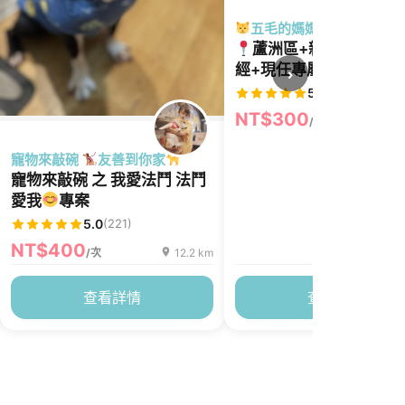
五毛的媽媽
《
開放
蘆洲區+新北地區
經+現任專屬照顧超過17
›
格魯的奴才媽媽，上山下
5.0
(740)
沒問題，歡迎需要陪伴日
NT$300
/次
1
步的寶貝來預約
寵物來敲碗
友善到你家
寵物來敲碗 之 我愛法鬥 法鬥
愛我
專案
5.0
(221)
NT$400
/次
12.2 km
查看詳情
查看詳情