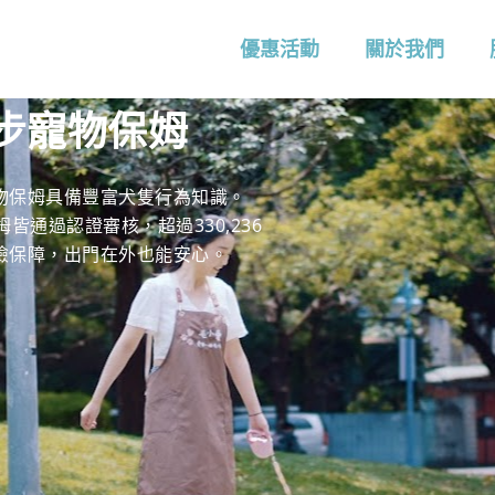
優惠活動
關於我們
步寵物保姆
物保姆具備豐富犬隻行為知識。
皆通過認證審核，超過330,236
險保障，出門在外也能安心。