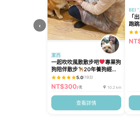
BEI 
「出
跑跳
‹
NT
潔西
一起吹吹風散散步吧
專業狗
狗陪伴散步
20年養狗經
驗，陪伴您的寶貝散步走路、
5.0
(193)
舒緩壓力
NT$300
/次
10.2 km
查看詳情