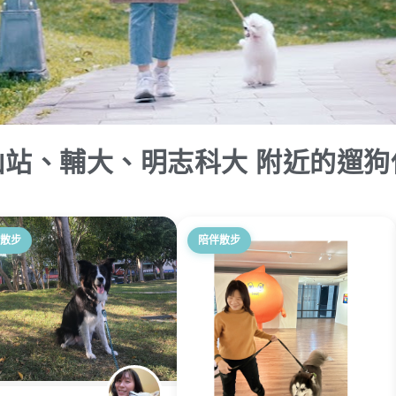
山站、輔大、明志科大 附近的遛狗
散步
陪伴散步