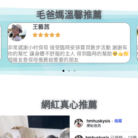
毛爸媽溫馨推薦
Kooka麻





安排寶貝散步活動 謝謝有
謝謝Amber給予狗狗最大的照
 得到臨時的幫助
候狀況，微調來訪時間，避免讓
友
維持散步的品質！
網紅真心推薦