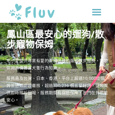
鳳山區最安心的遛狗/散
步寵物保姆
毛小愛提供專業有愛的牽繩訓練的遛狗散步服務，寵物
保姆具備豐富犬隻行為知識。
服務遍及台灣、日本、香港，平台上超過10,000位保
姆皆通過認證審核，超過330,236 個五星好評，保姆提
供即時照片回報，服務期間有保險保障，出門在外也能
安心。