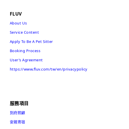
FLUV
About Us
Service Content
Apply To Be A Pet Sitter
Booking Process
User’s Agreement
https://www.fluv.com/tw/en/privacypolicy
服務項目
到府照顧
安親寄宿