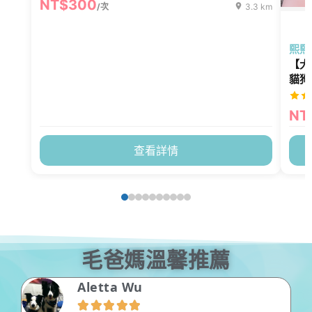
NT$300
/次
3.3 km
熙熙
【大
貓狗
NT
查看詳情
毛爸媽溫馨推薦
王藝茜




