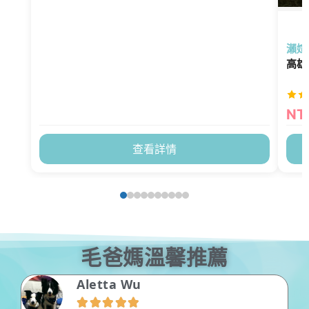
瀨媗
高雄
NT
查看詳情
毛爸媽溫馨推薦
王藝茜




