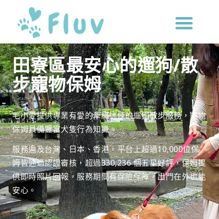
田寮區最安心的遛狗/散
步寵物保姆
毛小愛提供專業有愛的牽繩訓練的遛狗散步服務，寵物
保姆具備豐富犬隻行為知識。
服務遍及台灣、日本、香港，平台上超過10,000位保
姆皆通過認證審核，超過330,236 個五星好評，保姆提
供即時照片回報，服務期間有保險保障，出門在外也能
安心。