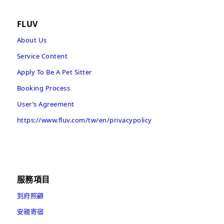
FLUV
About Us
Service Content
Apply To Be A Pet Sitter
Booking Process
User’s Agreement
https://www.fluv.com/tw/en/privacypolicy
服務項目
到府照顧
安親寄宿