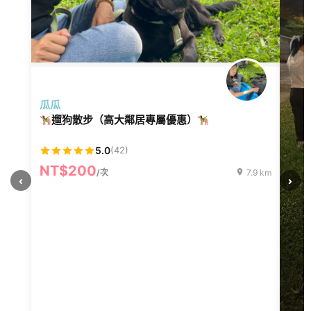
瓜瓜
遛狗散步（高大鄰居專屬優惠）
5.0
(42)
NT$200
/次
7.9 km
‹
›