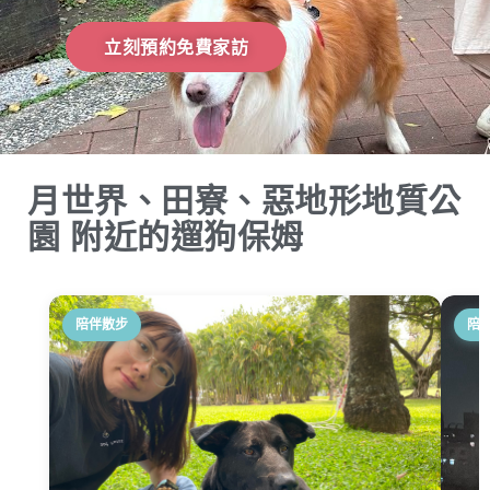
立刻預約免費家訪
月世界、田寮、惡地形地質公
園 附近的遛狗保姆
陪伴散步
陪