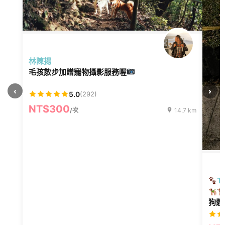
林陳揚
毛孩散步加贈寵物攝影服務喔
‹
›
5.0
(292)
NT$300
/次
14.7 km
T
狗體