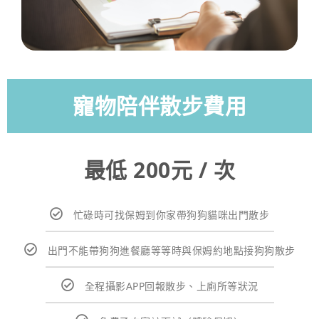
寵物陪伴散步費用
最低 200元 / 次
忙碌時可找保姆到你家帶狗狗貓咪出門散步
出門不能帶狗狗進餐廳等等時與保姆約地點接狗狗散步
全程攝影APP回報散步、上廁所等狀況