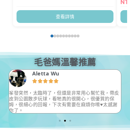
NT
查看詳情
毛爸媽溫馨推薦
Aletta Wu





看天
事發突然，太臨時了，但還是非常用心幫忙我，帶皮
非
又
皮到公園散步玩球，看牠真的很開心，很優質的保
有
姆，很細心的回報，下次有需要在麻煩你唷♥太感謝
你了。