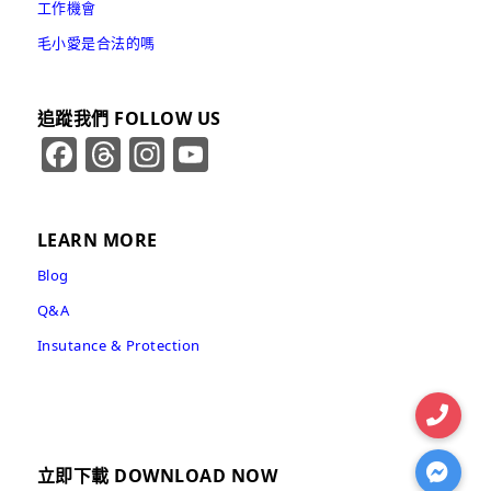
工作機會
毛小愛是合法的嗎
追蹤我們 FOLLOW US
Facebook
Threads
Instagram
YouTube
Channel
LEARN MORE
Blog
Q&A
Insutance & Protection
立即下載 DOWNLOAD NOW