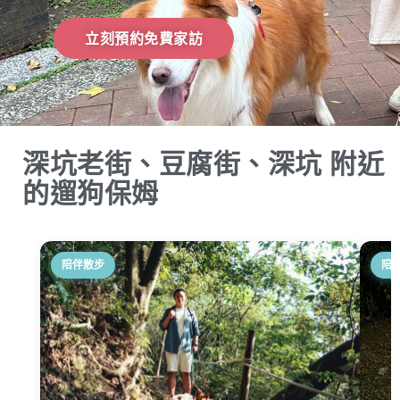
立刻預約免費家訪
深坑老街、豆腐街、深坑 附近
的遛狗保姆
陪伴散步
陪