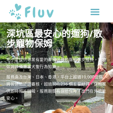
深坑區最安心的遛狗/散
步寵物保姆
毛小愛提供專業有愛的牽繩訓練的遛狗散步服務，寵物
保姆具備豐富犬隻行為知識。
服務遍及台灣、日本、香港，平台上超過10,000位保
姆皆通過認證審核，超過330,236 個五星好評，保姆提
供即時照片回報，服務期間有保險保障，出門在外也能
安心。