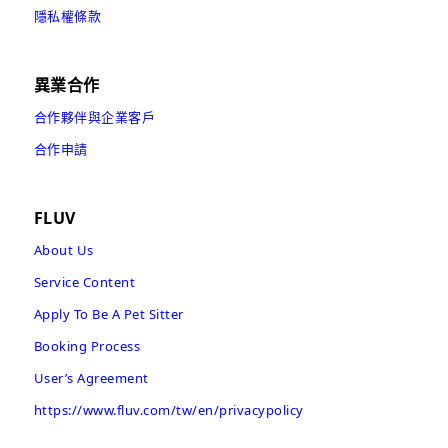
隱私權條款
異業合作
合作夥伴與企業客戶
合作申請
FLUV
About Us
Service Content
Apply To Be A Pet Sitter
Booking Process
User’s Agreement
https://www.fluv.com/tw/en/privacypolicy