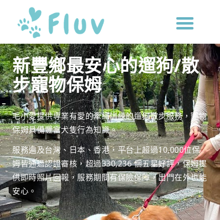
新豐鄉最安心的遛狗/散
步寵物保姆
毛小愛提供專業有愛的牽繩訓練的遛狗散步服務，寵物
保姆具備豐富犬隻行為知識。
服務遍及台灣、日本、香港，平台上超過10,000位保
姆皆通過認證審核，超過330,236 個五星好評，保姆提
供即時照片回報，服務期間有保險保障，出門在外也能
安心。