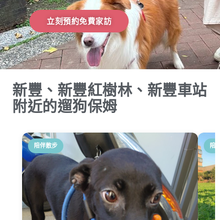
立刻預約免費家訪
新豐、新豐紅樹林、新豐車站
附近的遛狗保姆
陪伴散步
陪