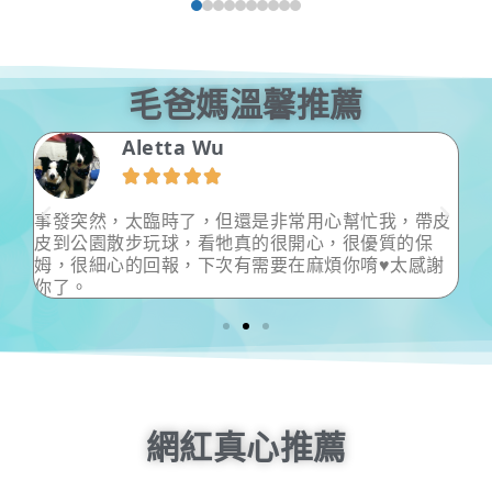
毛爸媽溫馨推薦
王藝茜





皮
非常感謝小村保母 接受臨時安排寶貝散步活動 謝謝
有你的幫忙 讓身體不舒服的主人 得到臨時的幫助
謝
超級友善保母推薦給需要的朋友
網紅真心推薦