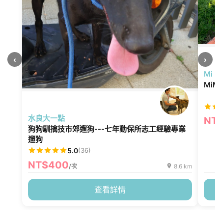
‹
›
Mi
Mi
水良大一點
NT
狗狗馴擒技市郊遛狗---七年動保所志工經驗專業
遛狗
5.0
(36)
NT$400
/次
8.6 km
查看詳情