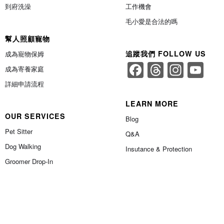
到府洗澡
工作機會
毛小愛是合法的嗎
幫人照顧寵物
追蹤我們 FOLLOW US
成為寵物保姆
Facebook
Threads
Insta
Yo
成為寄養家庭
Ch
詳細申請流程
LEARN MORE
OUR SERVICES
Blog
Pet Sitter
Q&A
Dog Walking
Insutance & Protection
Groomer Drop-In
y