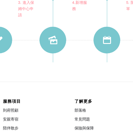
3. 進入保
4.新增服
5.
姆中心申
務
單
請
服務項目
了解更多
到府照顧
部落格
安親寄宿
常見問題
陪伴散步
保險與保障