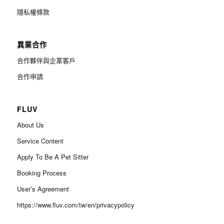
隱私權條款
異業合作
合作夥伴與企業客戶
合作申請
FLUV
About Us
Service Content
Apply To Be A Pet Sitter
Booking Process
User’s Agreement
https://www.fluv.com/tw/en/privacypolicy