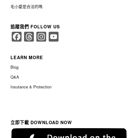
毛小愛是合法的嗎
追蹤我們 FOLLOW US
Facebook
Threads
Instagram
YouTube
Channel
LEARN MORE
Blog
Q&A
Insutance & Protection
立即下載 DOWNLOAD NOW