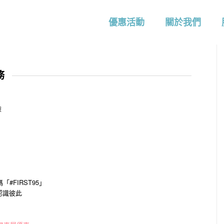
優惠活動
關於我們
務
險
#FIRST95」
認識彼此