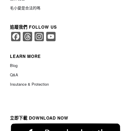
毛小愛是合法的嗎
追蹤我們 FOLLOW US
Facebook
Threads
Instagram
YouTube
Channel
LEARN MORE
Blog
Q&A
Insutance & Protection
立即下載 DOWNLOAD NOW