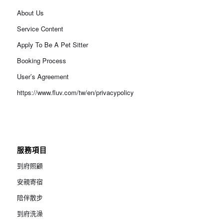
About Us
Service Content
Apply To Be A Pet Sitter
Booking Process
User’s Agreement
https://www.fluv.com/tw/en/privacypolicy
服務項目
到府照顧
安親寄宿
陪伴散步
到府洗澡