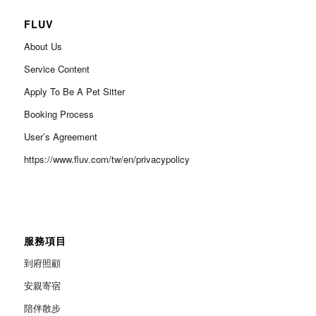
FLUV
About Us
Service Content
Apply To Be A Pet Sitter
Booking Process
User’s Agreement
https://www.fluv.com/tw/en/privacypolicy
服務項目
到府照顧
安親寄宿
陪伴散步