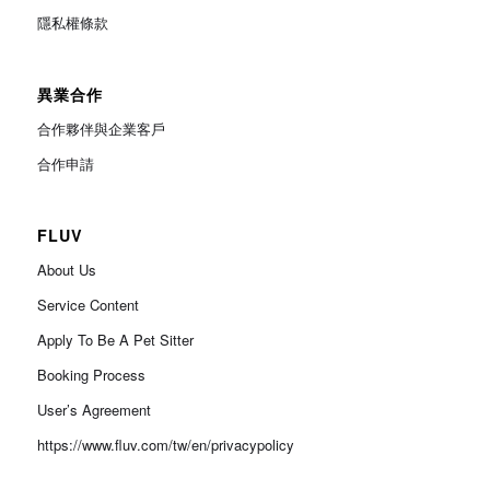
隱私權條款
異業合作
合作夥伴與企業客戶
合作申請
FLUV
About Us
Service Content
Apply To Be A Pet Sitter
Booking Process
User’s Agreement
https://www.fluv.com/tw/en/privacypolicy