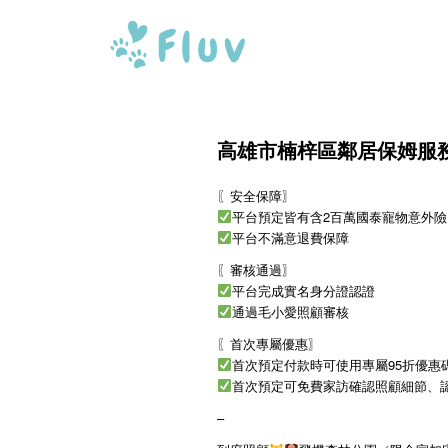
高雄市楠梓區鄰居保姆服
〖安全保障〗
平台預定皆有含2百萬國泰寵物意外險
平台不滿意退費保障
〖審核通過〗
平台完成實名身分證認證
通過毛小愛照顧審核
〖首次專屬優惠〗
首次預定付款時可使用專屬95折優惠碼「
首次預定可免費家訪確認照顧細節、
–