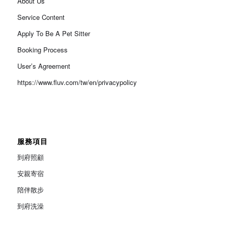
About Us
Service Content
Apply To Be A Pet Sitter
Booking Process
User’s Agreement
https://www.fluv.com/tw/en/privacypolicy
服務項目
到府照顧
安親寄宿
陪伴散步
到府洗澡