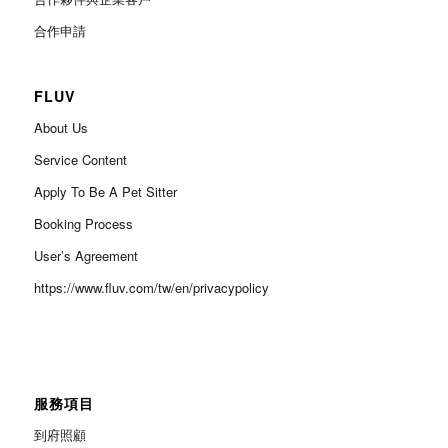
合作申請
FLUV
About Us
Service Content
Apply To Be A Pet Sitter
Booking Process
User’s Agreement
https://www.fluv.com/tw/en/privacypolicy
服務項目
到府照顧